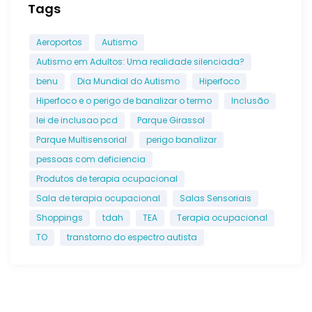
Tags
Aeroportos
Autismo
Autismo em Adultos: Uma realidade silenciada?
benu
Dia Mundial do Autismo
Hiperfoco
Hiperfoco e o perigo de banalizar o termo
Inclusão
lei de inclusao pcd
Parque Girassol
Parque Multisensorial
perigo banalizar
pessoas com deficiencia
Produtos de terapia ocupacional
Sala de terapia ocupacional
Salas Sensoriais
Shoppings
tdah
TEA
Terapia ocupacional
TO
transtorno do espectro autista