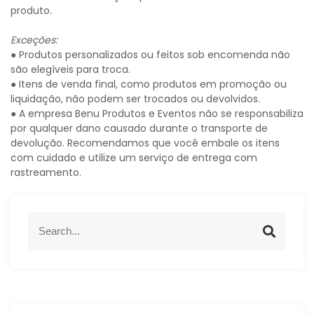
produto.
Exceções:
● Produtos personalizados ou feitos sob encomenda não
são elegíveis para troca.
● Itens de venda final, como produtos em promoção ou
liquidação, não podem ser trocados ou devolvidos.
● A empresa Benu Produtos e Eventos não se responsabiliza
por qualquer dano causado durante o transporte de
devolução. Recomendamos que você embale os itens
com cuidado e utilize um serviço de entrega com
rastreamento.
S
S
e
e
a
a
r
r
c
c
h
h
f